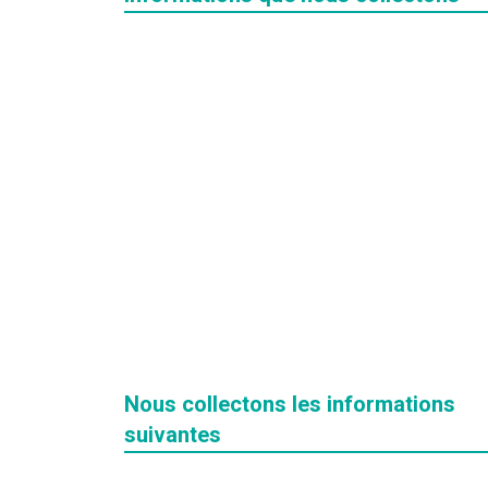
Hit enter to search or ESC to close
Nous collectons les informations
suivantes